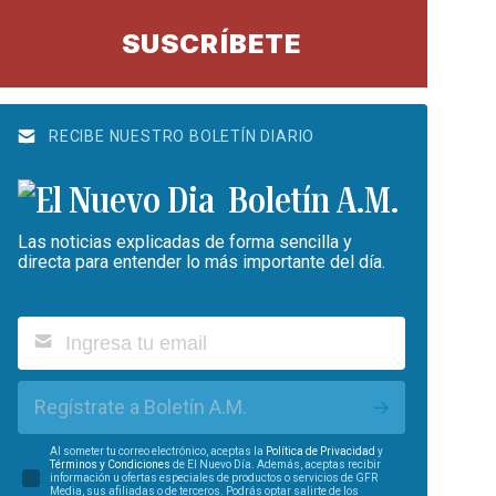
SUSCRÍBETE
RECIBE NUESTRO BOLETÍN DIARIO
Boletín A.M.
Las noticias explicadas de forma sencilla y
directa para entender lo más importante del día.
Regístrate a Boletín A.M.
Al someter tu correo electrónico, aceptas la
Política de Privacidad
y
Términos y Condiciones
de El Nuevo Día. Además, aceptas recibir
información u ofertas especiales de productos o servicios de GFR
Media, sus afiliadas o de terceros. Podrás optar salirte de los