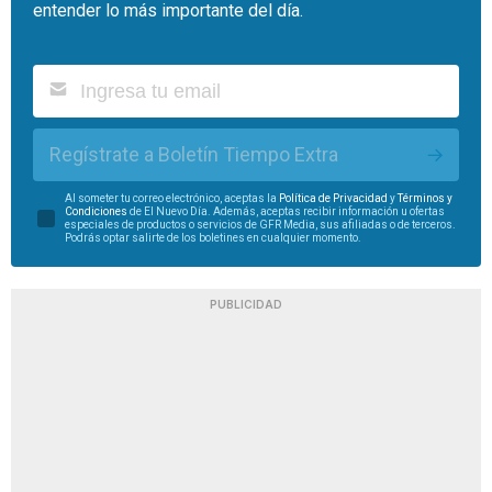
entender lo más importante del día.
Regístrate a Boletín Tiempo Extra
Al someter tu correo electrónico, aceptas la
Política de Privacidad
y
Términos y
Condiciones
de El Nuevo Día. Además, aceptas recibir información u ofertas
especiales de productos o servicios de GFR Media, sus afiliadas o de terceros.
Podrás optar salirte de los boletines en cualquier momento.
PUBLICIDAD