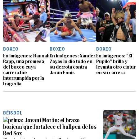
BOXEO
BOXEO
BOXEO
En imágenes: Hannah
En imágenes: Xander
En imágenes: “El
Rapp, una promesa
Zayas lo dio todo en
Pupilo” brilla y
del boxeo cuya
su derrota contra
levanta otro cintur
carrera fue
Jaron Ennis
en su carrera
interrumpida por la
tragedia
BÉISBOL
Jovani Morán: el brazo
boricua que fortalece el bullpen de los
Red Sox