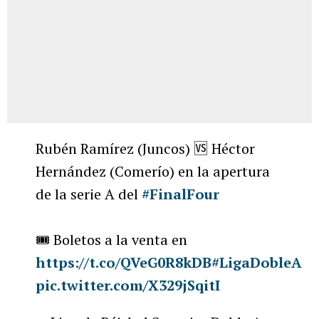
Rubén Ramírez (Juncos) 🆚 Héctor
Hernández (Comerío) en la apertura
de la serie A del
#FinalFour
🎟️ Boletos a la venta en
https://t.co/QVeG0R8kDB
#LigaDobleA
pic.twitter.com/X329jSqitI