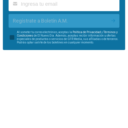
Regístrate a Boletín A.M.
Al someter tu correo electrónico, aceptas la
Política de Privacidad
y
Términos y
Condiciones
de El Nuevo Día. Además, aceptas recibir información u ofertas
especiales de productos o servicios de GFR Media, sus afiliadas o de terceros.
Podrás optar salirte de los boletines en cualquier momento.