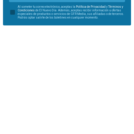
Al someter tu correo electrónico, aceptas la
Política de Privacidad
y
Términos y
Condiciones
de El Nuevo Día. Además, aceptas recibir información u ofertas
especiales de productos o servicios de GFR Media, sus afiliadas o de terceros.
Podrás optar salirte de los boletines en cualquier momento.