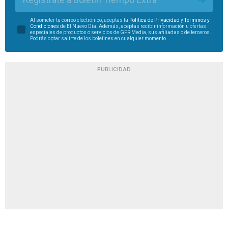
Al someter tu correo electrónico, aceptas la
Política de Privacidad
y
Términos y
Condiciones
de El Nuevo Día. Además, aceptas recibir información u ofertas
especiales de productos o servicios de GFR Media, sus afiliadas o de terceros.
Podrás optar salirte de los boletines en cualquier momento.
PUBLICIDAD