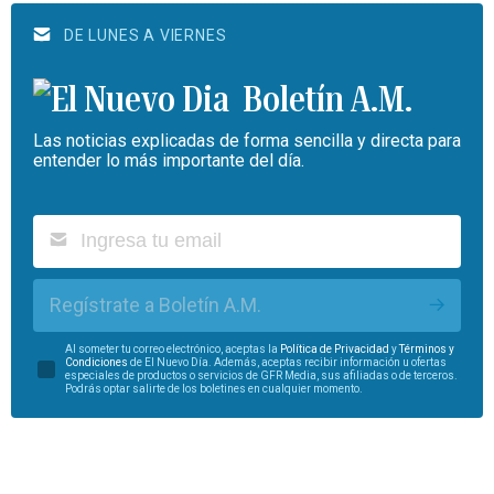
DE LUNES A VIERNES
Boletín A.M.
Las noticias explicadas de forma sencilla y directa para
entender lo más importante del día.
Regístrate a Boletín A.M.
Al someter tu correo electrónico, aceptas la
Política de Privacidad
y
Términos y
Condiciones
de El Nuevo Día. Además, aceptas recibir información u ofertas
especiales de productos o servicios de GFR Media, sus afiliadas o de terceros.
Podrás optar salirte de los boletines en cualquier momento.