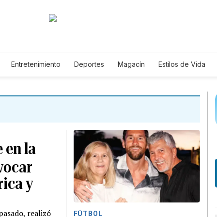
Entretenimiento
Deportes
Magacín
Estilos de Vida
Tecnología
Juegos
Lotería
Vídeos
Fotogalerías
E
 en la
evocar
rica y
pasado, realizó
FÚTBOL