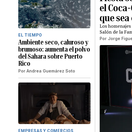
el Coca-
que sea 
Los homenajes 
Salón de la Fa
EL TIEMPO
Por
Jorge Figu
Ambiente seco, caluroso y
brumoso: aumenta el polvo
del Sahara sobre Puerto
Rico
Por
Andrea Guemárez Soto
EMPRESAS Y COMERCIOS