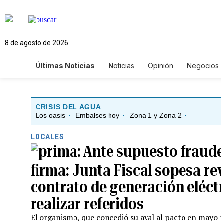
8 de agosto de 2026
Últimas Noticias
Noticias
Opinión
Negocios
Ciencia y Ambiente
Gastronomía
De Viaje
Newsletters
Feriados
Edictos
Especiales
CRISIS DEL AGUA
Los oasis
·
Embalses hoy
·
Zona 1 y Zona 2
·
LOCALES
Ante supuesto fraude
firma: Junta Fiscal sopesa r
contrato de generación eléct
realizar referidos
El organismo, que concedió su aval al pacto en mayo 