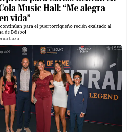
Cola Music Hall: “Me alegra
en vida”
continúan para el puertorriqueño recién exaltado al
ma de Béisbol
eroa Loza