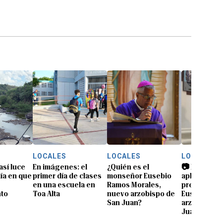
LOCALES
LOCALES
LOCALES
así luce
En imágenes: el
¿Quién es el
📷 Entre ab
día en que
primer día de clases
monseñor Eusebio
aplausos: as
en una escuela en
Ramos Morales,
presentaci
nto
Toa Alta
nuevo arzobispo de
Eusebio Ra
San Juan?
arzobispo d
Juan