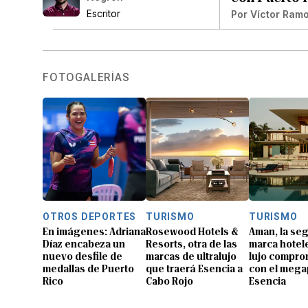
Escritor
Por
Víctor Ram
FOTOGALERÍAS
OTROS DEPORTES
TURISMO
TURISMO
En imágenes: Adriana
Rosewood Hotels &
Aman, la se
Díaz encabeza un
Resorts, otra de las
marca hotel
nuevo desfile de
marcas de ultralujo
lujo compro
medallas de Puerto
que traerá Esencia a
con el mega
Rico
Cabo Rojo
Esencia