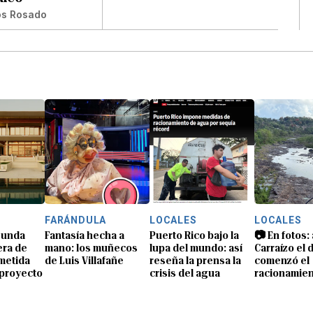
os Rosado
FARÁNDULA
LOCALES
LOCALES
gunda
Fantasía hecha a
Puerto Rico bajo la
📷 En fotos: 
era de
mano: los muñecos
lupa del mundo: así
Carraízo el 
metida
de Luis Villafañe
reseña la prensa la
comenzó el
proyecto
crisis del agua
racionamie