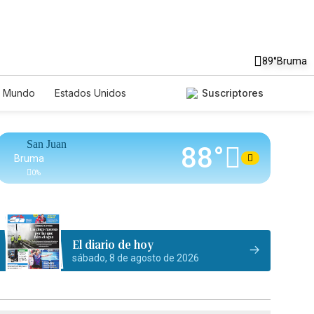
89°
Bruma
Mundo
Estados Unidos
Suscriptores
nglish
Podcasts
Horóscopos
San Juan
88°
Bruma
0
%
El diario de hoy
sábado, 8 de agosto de 2026