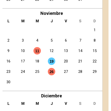
Noviembre
L
M
M
J
V
S
D
1
2
3
4
5
6
7
8
9
10
12
13
14
15
11
16
17
18
20
21
22
19
23
24
25
27
28
29
26
30
Diciembre
L
M
M
J
V
S
D