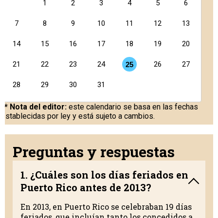
1
2
3
4
5
6
7
8
9
10
11
12
13
14
15
16
17
18
19
20
21
22
23
24
26
27
25
28
29
30
31
** Nota del editor:
este calendario se basa en las fechas
establecidas por ley y está sujeto a cambios.
Preguntas y respuestas
1. ¿Cuáles son los días feriados en
Puerto Rico antes de 2013?
En 2013, en Puerto Rico se celebraban 19 días
feriados, que incluían tanto los concedidos a