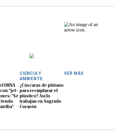
CIENCIA Y
VER MÁS
AMBIENTE
del DRNA
¿Cáscaras de plátano
con “jet-
para reemplazar el
ones: "Se
plástico? Así lo
ciendo
trabajan en Sagrado
arriba"
Corazón