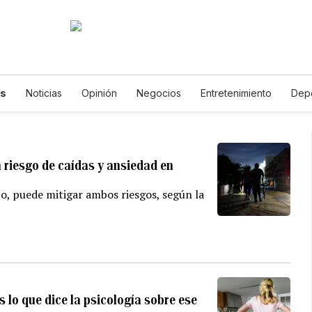
as
Noticias
Opinión
Negocios
Entretenimiento
Dep
stados Unidos
Ciencia y Ambiente
Gastronomía
De Viaje
ídeos
Fotogalerías
English
Podcasts
Horóscopos
 riesgo de caídas y ansiedad en
to, puede mitigar ambos riesgos, según la
 lo que dice la psicología sobre ese