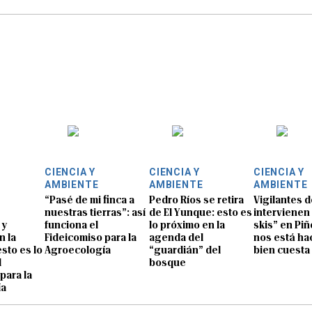
CIENCIA Y
CIENCIA Y
CIENCIA Y
AMBIENTE
AMBIENTE
AMBIENTE
“Pasé de mi finca a
Pedro Ríos se retira
Vigilantes 
nuestras tierras”: así
de El Yunque: esto es
intervienen 
 y
funciona el
lo próximo en la
skis” en Piñ
n la
Fideicomiso para la
agenda del
nos está ha
esto es lo
Agroecología
“guardián” del
bien cuesta 
l
bosque
para la
ía