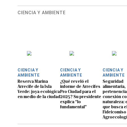
CIENCIA Y AMBIENTE
CIENCIA Y
CIENCIA Y
CIENCIA Y
AMBIENTE
AMBIENTE
AMBIENTE
Reserva Marina
¿Qué reveló el
Seguridad
Arrecife de la Isla
informe de Arrecifes
alimentaria,
Verde: joya ecológica
Pro Ciudad para el
pertenencia
en medio de la ciudad
2025? Su presidente
conexión co
explica “lo
naturaleza: 
fundamental”
que busca e
Fideicomiso 
Agroecolog