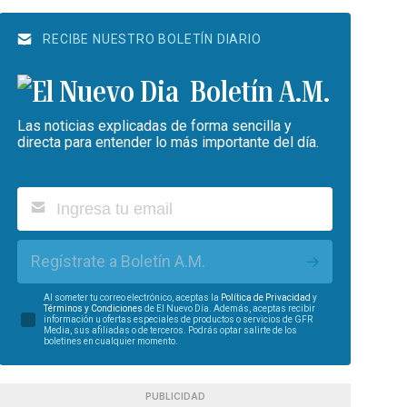
RECIBE NUESTRO BOLETÍN DIARIO
Boletín A.M.
Las noticias explicadas de forma sencilla y
directa para entender lo más importante del día.
Regístrate a Boletín A.M.
Al someter tu correo electrónico, aceptas la
Política de Privacidad
y
Términos y Condiciones
de El Nuevo Día. Además, aceptas recibir
información u ofertas especiales de productos o servicios de GFR
Media, sus afiliadas o de terceros. Podrás optar salirte de los
boletines en cualquier momento.
PUBLICIDAD