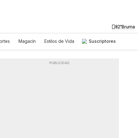
82°
Bruma
ortes
Magacín
Estilos de Vida
Suscriptores
Tecnología
Juegos
Newsletters
Feriados
Edictos
PUBLICIDAD