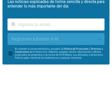
Las noticias explicadas de forma sencilla y directa para
entender lo más importante del día.
Regístrate a Boletín A.M.
Al someter tu correo electrónico, aceptas la
Política de Privacidad
y
Términos y
Condiciones
de El Nuevo Día. Además, aceptas recibir información u ofertas
especiales de productos o servicios de GFR Media, sus afiliadas o de terceros.
Podrás optar salirte de los boletines en cualquier momento.