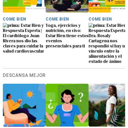
COME BIEN
COME BIEN
COME BIEN
Estar Bien y
Yoga, ejercicios y
Estar Bien 
Respuesta Experta |
nutrición, en vivo:
Respuesta Experta: 
El cardiólogo Juan
Estar Bien tiene estos
Dra. Rosaly
Rivera nos dio las
eventos
Cartagena nos
claves para cuidar la
presenciales para ti
respondió si hay un
salud cardiovascular
vínculo entre la
alimentación y el
estado de ánimo
DESCANSA MEJOR