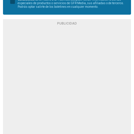
especiales de productos o servicios de GFR Media, sus afiliadas o de terceros.
Podrás optar salirte de los boletines en cualquier momento.
PUBLICIDAD