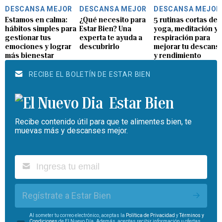
DESCANSA MEJOR
DESCANSA MEJOR
DESCANSA MEJOR
Estamos en calma:
¿Qué necesito para
5 rutinas cortas de
hábitos simples para
Estar Bien? Una
yoga, meditación y
gestionar tus
experta te ayuda a
respiración para
emociones y lograr
descubrirlo
mejorar tu descans
más bienestar
y rendimiento
RECIBE EL BOLETÍN DE ESTAR BIEN
Estar Bien
Recibe contenido útil para que te alimentes bien, te
muevas más y descanses mejor.
Regístrate a Estar Bien
Al someter tu correo electrónico, aceptas la
Política de Privacidad
y
Términos y
Condiciones
de El Nuevo Día. Además, aceptas recibir información u ofertas