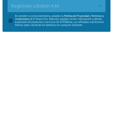
Regístrate a Boletín A.M.
Al someter tu correo electrónico, aceptas la
Política de Privacidad
y
Términos y
Condiciones
de El Nuevo Día. Además, aceptas recibir información u ofertas
especiales de productos o servicios de GFR Media, sus afiliadas o de terceros.
Podrás optar salirte de los boletines en cualquier momento.