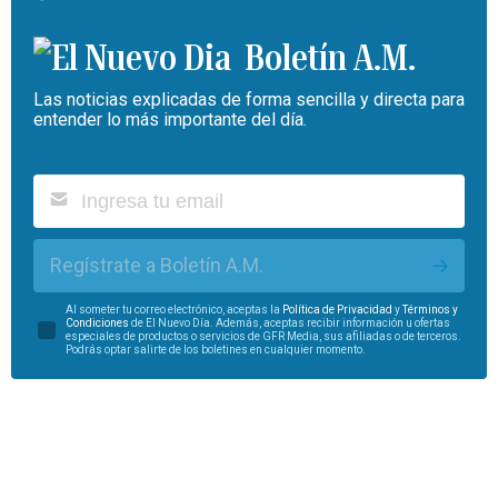
Boletín A.M.
Las noticias explicadas de forma sencilla y directa para
entender lo más importante del día.
Regístrate a Boletín A.M.
Al someter tu correo electrónico, aceptas la
Política de Privacidad
y
Términos y
Condiciones
de El Nuevo Día. Además, aceptas recibir información u ofertas
especiales de productos o servicios de GFR Media, sus afiliadas o de terceros.
Podrás optar salirte de los boletines en cualquier momento.