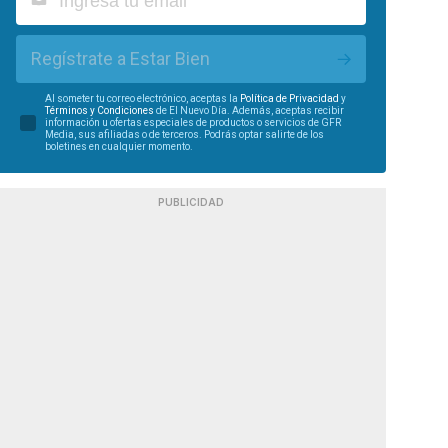
Regístrate a Estar Bien
Al someter tu correo electrónico, aceptas la
Política de Privacidad
y
Términos y Condiciones
de El Nuevo Día. Además, aceptas recibir
información u ofertas especiales de productos o servicios de GFR
Media, sus afiliadas o de terceros. Podrás optar salirte de los
boletines en cualquier momento.
PUBLICIDAD