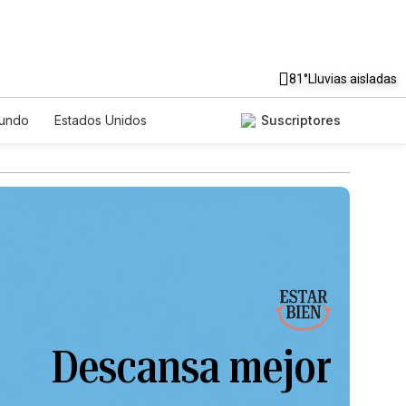
81°
Lluvias aisladas
undo
Estados Unidos
Suscriptores
nglish
Podcasts
Horóscopos
Descansa mejor