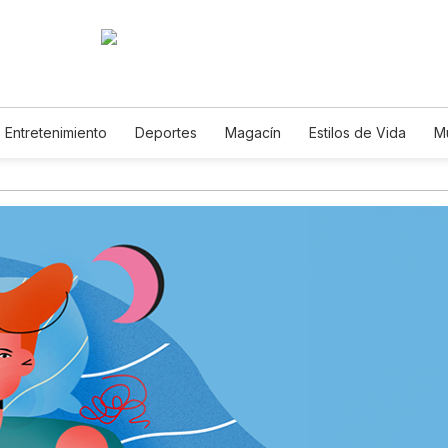
Entretenimiento
Deportes
Magacín
Estilos de Vida
M
Tecnología
Juegos
Lotería
Vídeos
Fotogalerías
E