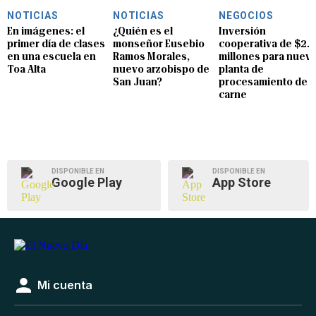
NOTICIAS
NOTICIAS
NEGOCIOS
En imágenes: el
¿Quién es el
Inversión
primer día de clases
monseñor Eusebio
cooperativa de $2.8
en una escuela en
Ramos Morales,
millones para nuev
Toa Alta
nuevo arzobispo de
planta de
San Juan?
procesamiento de
carne
DISPONIBLE EN
DISPONIBLE EN
Google Play
App Store
Mi cuenta