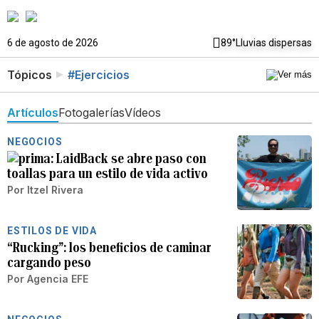
6 de agosto de 2026
89°
Lluvias dispersas
Tópicos
#Ejercicios
Artículos
Fotogalerías
Vídeos
NEGOCIOS
LaidBack se abre paso con
toallas para un estilo de vida activo
Por
Itzel Rivera
ESTILOS DE VIDA
­“Rucking”: los beneficios de caminar
cargando peso
Por
Agencia EFE