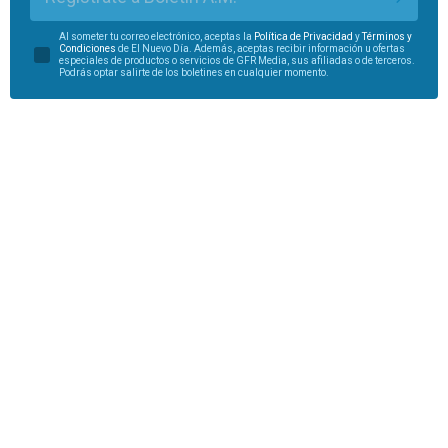
Al someter tu correo electrónico, aceptas la
Política de Privacidad
y
Términos y
Condiciones
de El Nuevo Día. Además, aceptas recibir información u ofertas
especiales de productos o servicios de GFR Media, sus afiliadas o de terceros.
Podrás optar salirte de los boletines en cualquier momento.