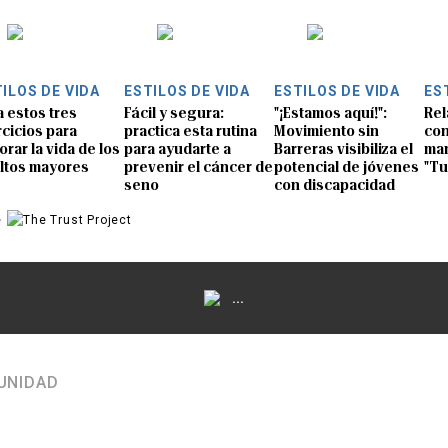
ILOS DE VIDA
ESTILOS DE VIDA
ESTILOS DE VIDA
ES
a estos tres
Fácil y segura:
"¡Estamos aquí!":
Rel
rcicios para
practica esta rutina
Movimiento sin
con
orar la vida de los
para ayudarte a
Barreras visibiliza el
man
ltos mayores
prevenir el cáncer de
potencial de jóvenes
"Tu
seno
con discapacidad
e
...
UNIDAD