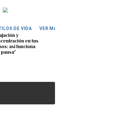
TILOS DE VIDA
VER MÁS
ajación y
centración en tus
os: así funciona
 pausa"