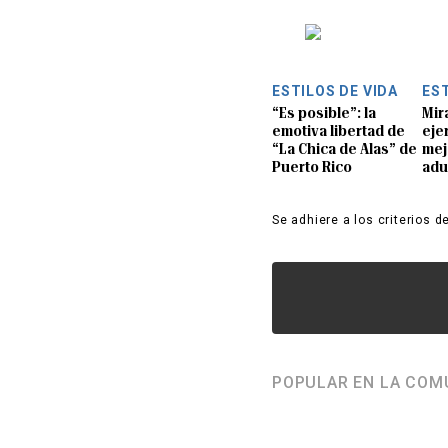
ESTILOS DE VIDA
EST
“Es posible”: la
Mir
emotiva libertad de
eje
“La Chica de Alas” de
mej
Puerto Rico
adu
Se adhiere a los criterios d
POPULAR EN LA COM