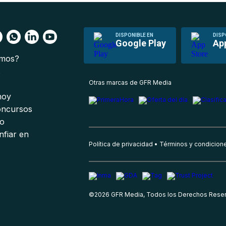
DISPONIBLE EN
DISP
Google Play
Ap
omos?
s
Otras marcas de GFR Media
 hoy
oncursos
io
nfiar en
Política de privacidad
Términos y condicion
©
2026
GFR Media, Todos los Derechos Rese