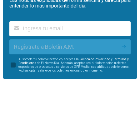
Las noticias explicadas de forma sencilla y directa para
entender lo más importante del día.
Regístrate a Boletín A.M.
Al someter tu correo electrónico, aceptas la
Política de Privacidad
y
Términos y
Condiciones
de El Nuevo Día. Además, aceptas recibir información u ofertas
especiales de productos o servicios de GFR Media, sus afiliadas o de terceros.
Podrás optar salirte de los boletines en cualquier momento.