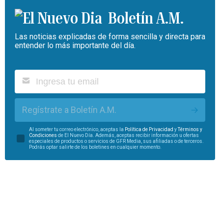
Boletín A.M.
Las noticias explicadas de forma sencilla y directa para
entender lo más importante del día.
Regístrate a Boletín A.M.
Al someter tu correo electrónico, aceptas la
Política de Privacidad
y
Términos y
Condiciones
de El Nuevo Día. Además, aceptas recibir información u ofertas
especiales de productos o servicios de GFR Media, sus afiliadas o de terceros.
Podrás optar salirte de los boletines en cualquier momento.