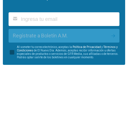
Regístrate a Boletín A.M.
Al someter tu correo electrónico, aceptas la
Política de Privacidad
y
Términos y
Condiciones
de El Nuevo Día. Además, aceptas recibir información u ofertas
especiales de productos o servicios de GFR Media, sus afiliadas o de terceros.
Podrás optar salirte de los boletines en cualquier momento.