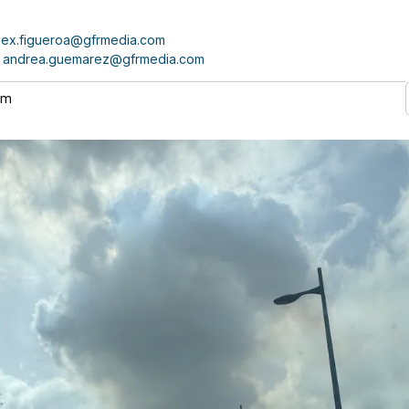
lex.figueroa@gfrmedia.com
andrea.guemarez@gfrmedia.com
 am