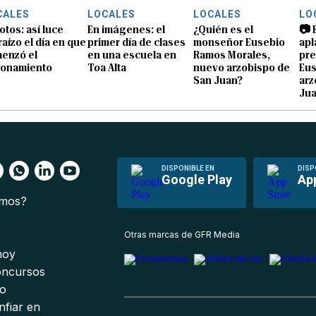
CALES
LOCALES
LOCALES
LO
otos: así luce
En imágenes: el
¿Quién es el
📷 
raízo el día en que
primer día de clases
monseñor Eusebio
apl
enzó el
en una escuela en
Ramos Morales,
pre
ionamiento
Toa Alta
nuevo arzobispo de
Eu
San Juan?
arz
Ju
DISPONIBLE EN
DISP
Google Play
Ap
omos?
s
Otras marcas de GFR Media
 hoy
oncursos
io
nfiar en