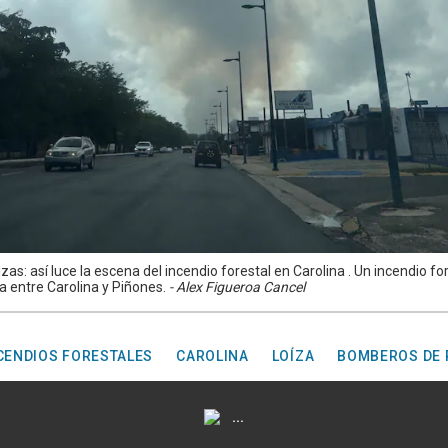
as: así luce la escena del incendio forestal en Carolina . Un incendio fo
a entre Carolina y Piñones.
- Alex Figueroa Cancel
CENDIOS FORESTALES
CAROLINA
LOÍZA
BOMBEROS DE 
...