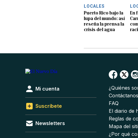
LOCALES
LO
Puerto Rico bajo la
En f
lupa del mundo: así
Car
reseña la prensa la
com
crisis del agua
rac
¿Quiénes s
Mi cuenta
Contáctano
FAQ
Suscríbete
El diario de
Reglas de c
Newsletters
Mapa del sit
¿Por qué co