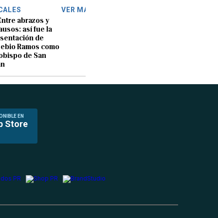
CALES
VER MÁS
Entre abrazos y
ausos: así fue la
sentación de
sebio Ramos como
obispo de San
an
ONIBLE EN
p Store