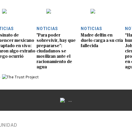
TICIAS
NOTICIAS
NOTICIAS
NO
sinato de
"Para poder
Madre delfín en
“Ha
luencer mexicano
sobrevivir, hay que
duelo carga a su cría
hum
captado en vivo:
prepararse":
fallecida
Joh
aron algo extraño
ciudadanos se
cie
uego ocurrió
movilizan ante el
pro
racionamiento de
en 
agua
ag
e
...
UNIDAD