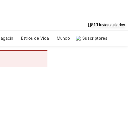
81°
Lluvias aisladas
agacín
Estilos de Vida
Mundo
Suscriptores
Juegos
Lotería
Vídeos
dictos
Especiales