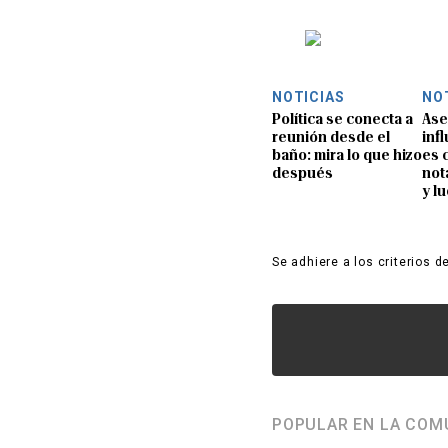
NOTICIAS
NO
Política se conecta a
Ase
reunión desde el
inf
baño: mira lo que hizo
es 
después
not
y l
Se adhiere a los criterios d
POPULAR EN LA COM