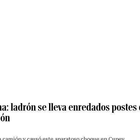
a: ladrón se lleva enredados postes 
gón
n camión y causó este aparatoso choque en Cupey.