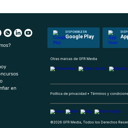
DISPONIBLE EN
DISP
Google Play
Ap
omos?
s
Otras marcas de GFR Media
 hoy
oncursos
io
nfiar en
Política de privacidad
Términos y condicion
©
2026
GFR Media, Todos los Derechos Rese