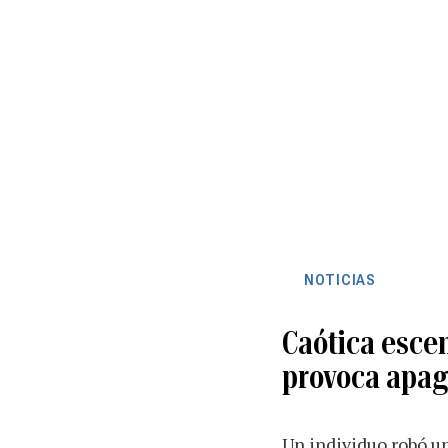
NOTICIAS
Caótica escen
provoca apa
Un individuo robó u