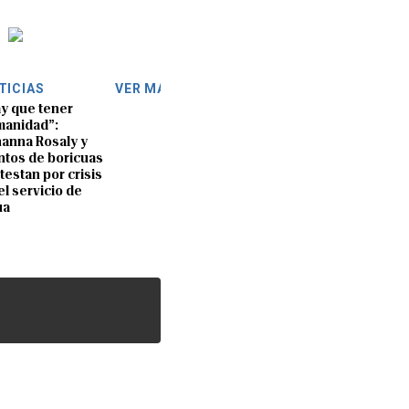
TICIAS
VER MÁS
y que tener
anidad”:
anna Rosaly y
ntos de boricuas
testan por crisis
el servicio de
ua