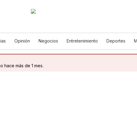
ias
Opinión
Negocios
Entretenimiento
Deportes
M
Ciencia y Ambiente
Gastronomía
De Viaje
Tecnología
lish
Podcasts
Horóscopos
Newsletters
Feriados
E
do hace más de 1 mes.