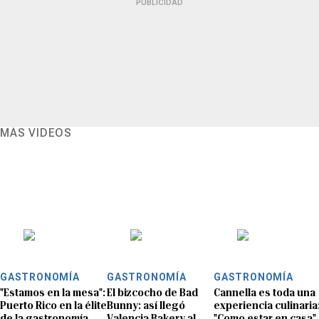
PUBLICIDAD
MÁS VIDEOS
GASTRONOMÍA
GASTRONOMÍA
GASTRONOMÍA
"Estamos en la mesa":
El bizcocho de Bad
Cannella es toda una
Puerto Rico en la élite
Bunny: así llegó
experiencia culinaria
de la gastronomía
Valencia Bakery al
"Como estar en casa"