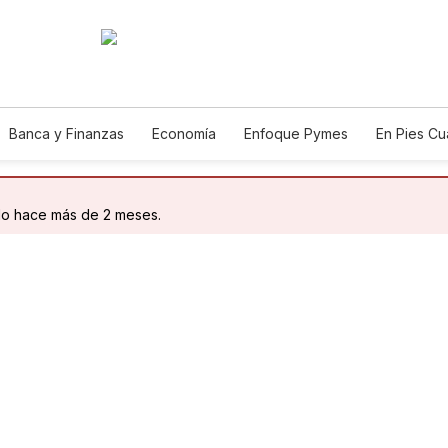
Banca y Finanzas
Economía
Enfoque Pymes
En Pies C
n
do hace más de 2 meses.