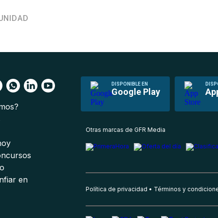
UNIDAD
DISPONIBLE EN
DISP
Google Play
Ap
omos?
s
Otras marcas de GFR Media
 hoy
oncursos
io
nfiar en
Política de privacidad
Términos y condicion