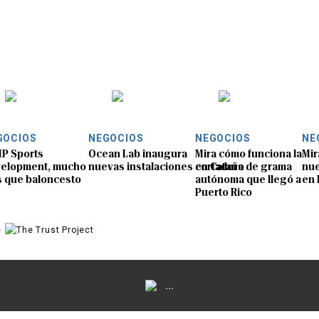
GOCIOS
NEGOCIOS
NEGOCIOS
NE
P Sports
Ocean Lab inaugura
Mira cómo funciona la
Mir
elopment, mucho
nuevas instalaciones en Cataño
cortadora de grama
nue
 que baloncesto
autónoma que llegó a
en 
Puerto Rico
e
...