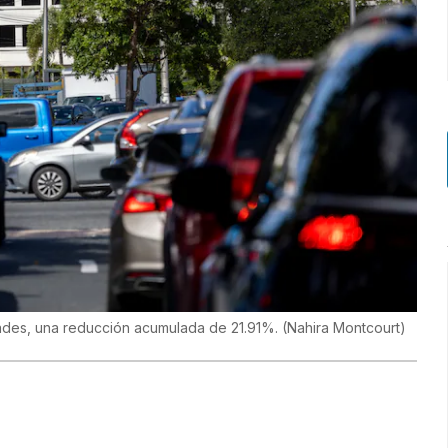
dades, una reducción acumulada de 21.91%.
(
Nahira Montcourt
)