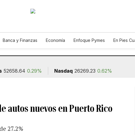
Banca y Finanzas
Economía
Enfoque Pymes
En Pies C
n
s
52658.64
0.29%
Nasdaq
26269.23
0.62%
 de autos nuevos en Puerto Rico
de 27.2%