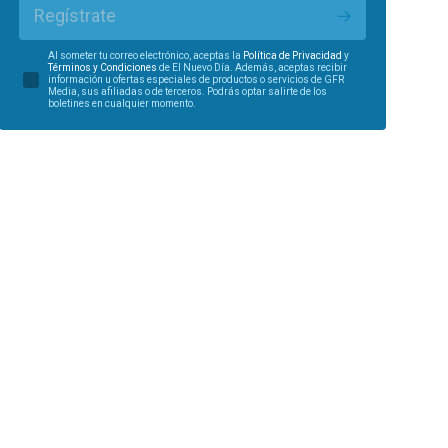
Regístrate
Al someter tu correo electrónico, aceptas la
Política de Privacidad
y
Términos y Condiciones
de El Nuevo Día. Además, aceptas recibir
información u ofertas especiales de productos o servicios de GFR
Media, sus afiliadas o de terceros. Podrás optar salirte de los
boletines en cualquier momento.