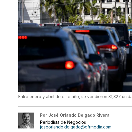
Entre enero y abril de este año, se vendieron 31,327 uni
Por
José Orlando Delgado Rivera
Periodista de Negocios
joseorlando.delgado@gfrmedia.com