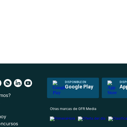
DISPONIBLE EN
DISP
Google Play
Ap
omos?
s
Otras marcas de GFR Media
 hoy
oncursos