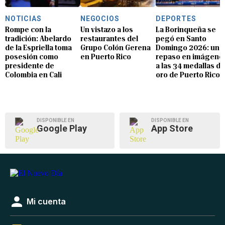
NOTICIAS
NEGOCIOS
DEPORTES
Rompe con la
Un vistazo a los
La Borinqueña se
tradición: Abelardo
restaurantes del
pegó en Santo
de la Espriella toma
Grupo Colón Gerena
Domingo 2026: un
posesión como
en Puerto Rico
repaso en imágene
presidente de
a las 34 medallas de
Colombia en Cali
oro de Puerto Rico
DISPONIBLE EN
DISPONIBLE EN
Google Play
App Store
Mi cuenta