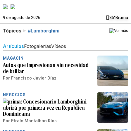
9 de agosto de 2026
85°
Bruma
Tópicos
#Lamborghini
Artículos
Fotogalerías
Vídeos
MAGACÍN
Autos que impresionan sin necesidad
de brillar
Por
Francisco Javier Díaz
NEGOCIOS
Concesionario Lamborghini
abrirá por primera vez en República
Dominicana
Por
Efraín Montalbán Ríos