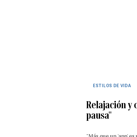
ESTILOS DE VIDA
Relajación y 
pausa"
"Más que un 'app' es