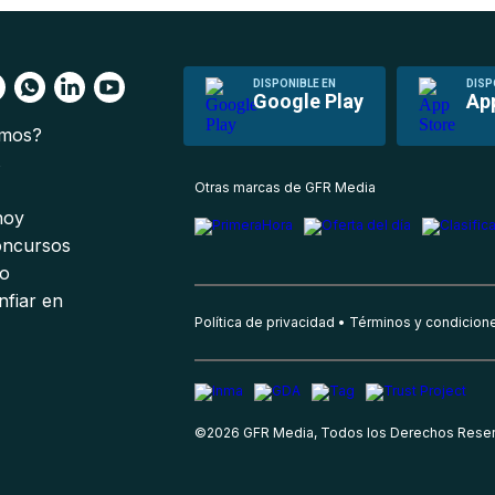
DISPONIBLE EN
DISP
Google Play
Ap
omos?
s
Otras marcas de GFR Media
 hoy
oncursos
io
nfiar en
Política de privacidad
Términos y condicion
©
2026
GFR Media, Todos los Derechos Rese