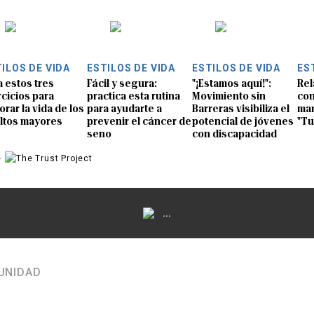
ILOS DE VIDA
ESTILOS DE VIDA
ESTILOS DE VIDA
ES
a estos tres
Fácil y segura:
"¡Estamos aquí!":
Rel
rcicios para
practica esta rutina
Movimiento sin
con
orar la vida de los
para ayudarte a
Barreras visibiliza el
man
ltos mayores
prevenir el cáncer de
potencial de jóvenes
"Tu
seno
con discapacidad
e
...
UNIDAD