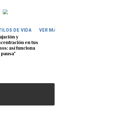
TILOS DE VIDA
VER MÁS
ajación y
centración en tus
os: así funciona
 pausa"