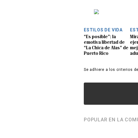
ESTILOS DE VIDA
EST
“Es posible”: la
Mir
emotiva libertad de
eje
“La Chica de Alas” de
mej
Puerto Rico
adu
Se adhiere a los criterios d
POPULAR EN LA COM