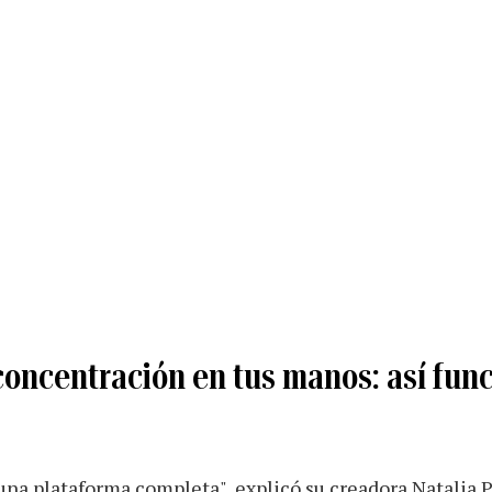
concentración en tus manos: así fun
 una plataforma completa", explicó su creadora Natalia P