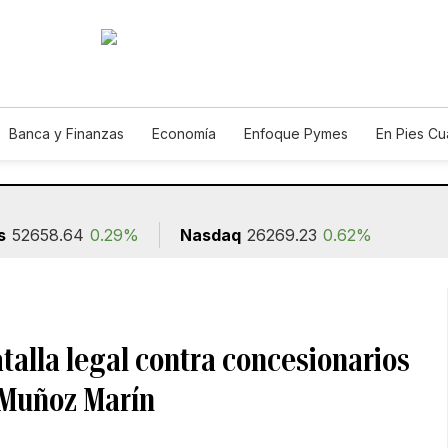
Banca y Finanzas
Economía
Enfoque Pymes
En Pies C
n
s
52658.64
0.29%
Nasdaq
26269.23
0.62%
talla legal contra concesionarios
 Muñoz Marín