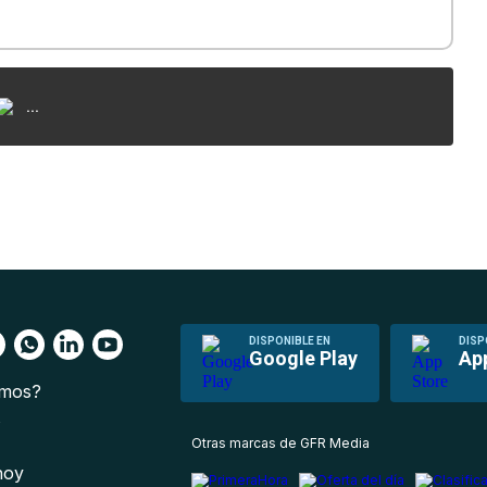
...
DISPONIBLE EN
DISP
Google Play
Ap
omos?
s
Otras marcas de GFR Media
 hoy