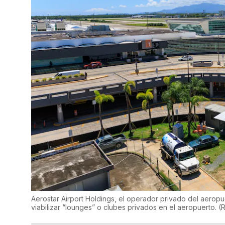
Aerostar Airport Holdings, el operador privado del aero
viabilizar “lounges” o clubes privados en el aeropuerto.
(
R