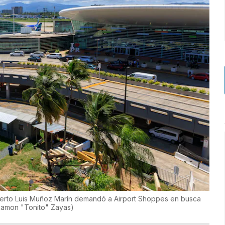
puerto Luis Muñoz Marín demandó a Airport Shoppes en busca
amon "Tonito" Zayas
)