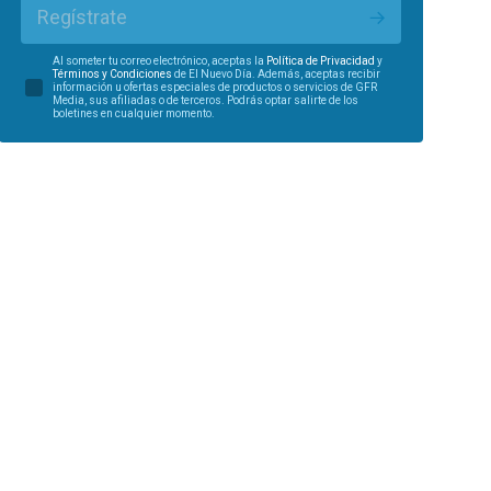
Regístrate
Al someter tu correo electrónico, aceptas la
Política de Privacidad
y
Términos y Condiciones
de El Nuevo Día. Además, aceptas recibir
información u ofertas especiales de productos o servicios de GFR
Media, sus afiliadas o de terceros. Podrás optar salirte de los
boletines en cualquier momento.