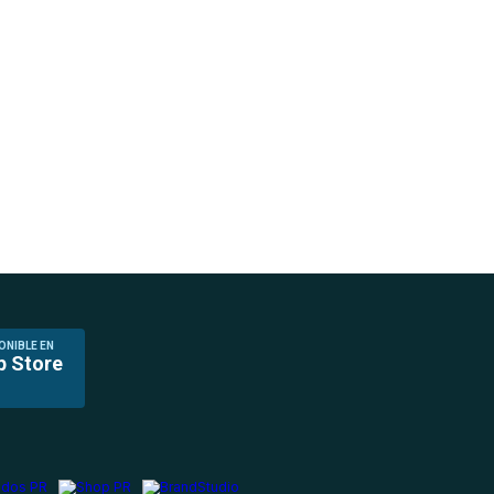
ONIBLE EN
p Store