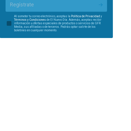
Regístrate
Al someter tu correo electrónico, aceptas la
Política de Privacidad
y
Términos y Condiciones
de El Nuevo Día. Además, aceptas recibir
información u ofertas especiales de productos o servicios de GFR
Media, sus afiliadas o de terceros. Podrás optar salirte de los
boletines en cualquier momento.