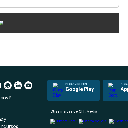
...
DISPONIBLE EN
DISP
Google Play
Ap
omos?
s
Otras marcas de GFR Media
 hoy
oncursos