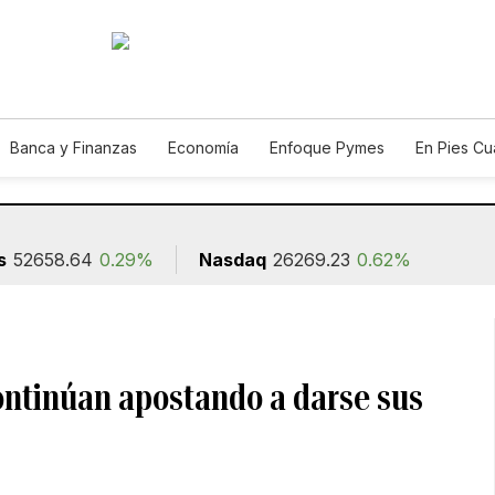
Banca y Finanzas
Economía
Enfoque Pymes
En Pies C
n
s
52658.64
0.29%
Nasdaq
26269.23
0.62%
ontinúan apostando a darse sus