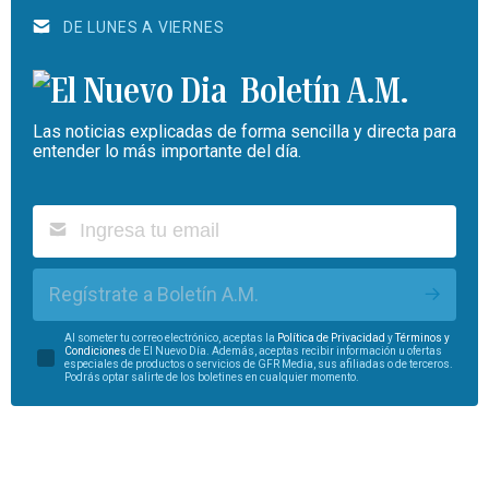
DE LUNES A VIERNES
Boletín A.M.
Las noticias explicadas de forma sencilla y directa para
entender lo más importante del día.
Regístrate a Boletín A.M.
Al someter tu correo electrónico, aceptas la
Política de Privacidad
y
Términos y
Condiciones
de El Nuevo Día. Además, aceptas recibir información u ofertas
especiales de productos o servicios de GFR Media, sus afiliadas o de terceros.
Podrás optar salirte de los boletines en cualquier momento.