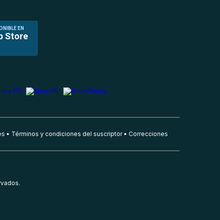
ONIBLE EN
p Store
es
Términos y condiciones del suscriptor
Correcciones
rvados.