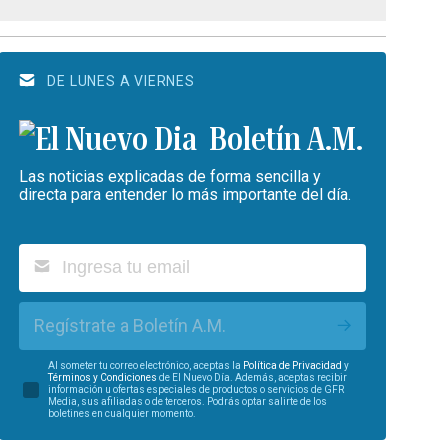
DE LUNES A VIERNES
Boletín A.M.
Las noticias explicadas de forma sencilla y
directa para entender lo más importante del día.
Regístrate a Boletín A.M.
Al someter tu correo electrónico, aceptas la
Política de Privacidad
y
Términos y Condiciones
de El Nuevo Día. Además, aceptas recibir
información u ofertas especiales de productos o servicios de GFR
Media, sus afiliadas o de terceros. Podrás optar salirte de los
boletines en cualquier momento.