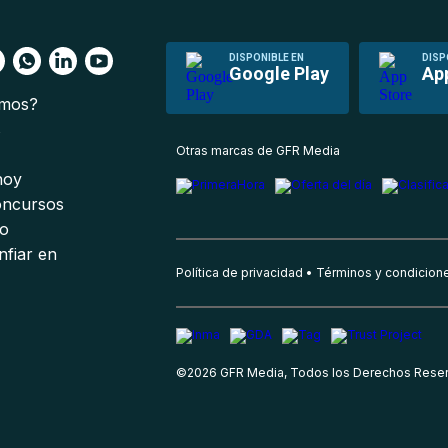
DISPONIBLE EN
DISP
Google Play
Ap
omos?
s
Otras marcas de GFR Media
 hoy
oncursos
io
nfiar en
Política de privacidad
Términos y condicion
©
2026
GFR Media, Todos los Derechos Rese