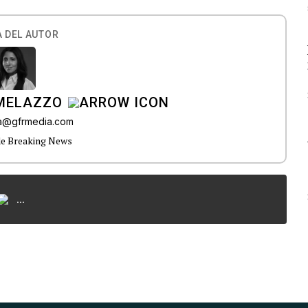
 DEL AUTOR
 MELAZZO
ia@gfrmedia.com
de Breaking News
...