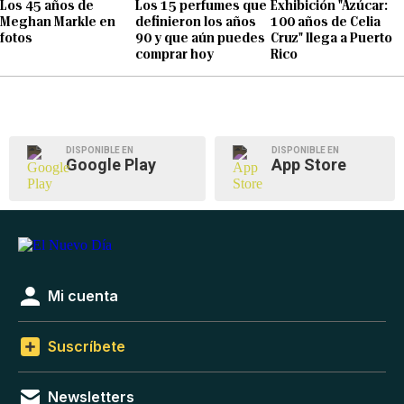
Los 45 años de
Los 15 perfumes que
Exhibición "Azúcar:
Meghan Markle en
definieron los años
100 años de Celia
fotos
90 y que aún puedes
Cruz" llega a Puerto
comprar hoy
Rico
DISPONIBLE EN
DISPONIBLE EN
Google Play
App Store
Mi cuenta
Suscríbete
Newsletters