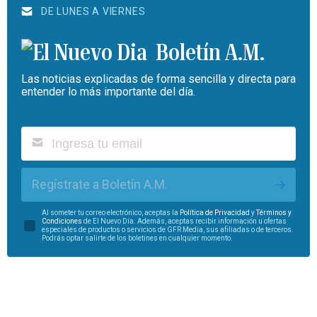
DE LUNES A VIERNES
Boletín A.M.
Las noticias explicadas de forma sencilla y directa para
entender lo más importante del día.
Regístrate a Boletín A.M.
Al someter tu correo electrónico, aceptas la
Política de Privacidad
y
Términos y
Condiciones
de El Nuevo Día. Además, aceptas recibir información u ofertas
especiales de productos o servicios de GFR Media, sus afiliadas o de terceros.
Podrás optar salirte de los boletines en cualquier momento.