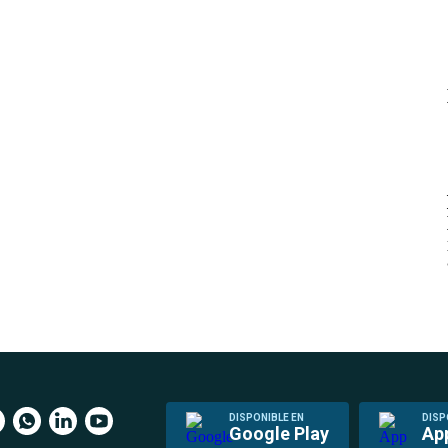
DISPONIBLE EN
DISP
Google Play
Ap