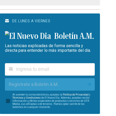
DE LUNES A VIERNES
Boletín A.M.
Las noticias explicadas de forma sencilla y
directa para entender lo más importante del día.
Regístrate a Boletín A.M.
Al someter tu correo electrónico, aceptas la
Política de Privacidad
y
Términos y Condiciones
de El Nuevo Día. Además, aceptas recibir
información u ofertas especiales de productos o servicios de GFR
Media, sus afiliadas o de terceros. Podrás optar salirte de los
boletines en cualquier momento.