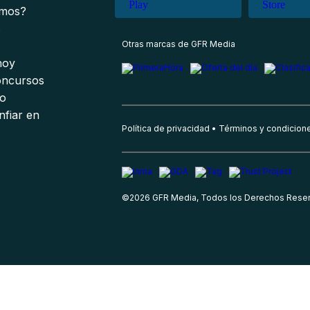
omos?
s
Otras marcas de GFR Media
 hoy
oncursos
io
nfiar en
Política de privacidad
Términos y condicion
©
2026
GFR Media, Todos los Derechos Rese