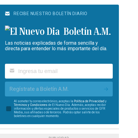
RECIBE NUESTRO BOLETÍN DIARIO
Boletín A.M.
Las noticias explicadas de forma sencilla y
directa para entender lo más importante del día.
Regístrate a Boletín A.M.
Al someter tu correo electrónico, aceptas la
Política de Privacidad
y
Términos y Condiciones
de El Nuevo Día. Además, aceptas recibir
información u ofertas especiales de productos o servicios de GFR
Media, sus afiliadas o de terceros. Podrás optar salirte de los
boletines en cualquier momento.