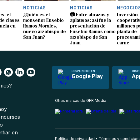
NOTICIAS
NOTICIAS
NEGOCIO
s: el
¿Quién es el
📷 Entre abrazos y
Inversión
 de clases
monseñor Eusebio
aplausos: así fue la
cooperativ
uela en
Ramos Morales,
presentación de
millones p
nuevo arzobispo de
Eusebio Ramos como
planta de
San Juan?
arzobispo de San
procesami
Juan
carne
DISPONIBLE EN
DISP
Google Play
Ap
omos?
s
Otras marcas de GFR Media
 hoy
oncursos
io
nfiar en
Política de privacidad
Términos y condicion