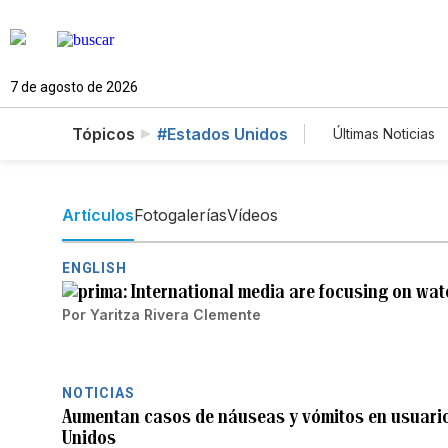
7 de agosto de 2026
Tópicos
#Estados Unidos
Últimas Noticias
Mundo
E
Vídeos
F
Artículos
Fotogalerías
Vídeos
ENGLISH
International media are focusing on wate
Por
Yaritza Rivera Clemente
NOTICIAS
Aumentan casos de náuseas y vómitos en usuari
Unidos