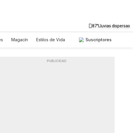
87°
Lluvias dispersas
es
Magacín
Estilos de Vida
Suscriptores
Tecnología
Juegos
Lotería
riados
Especiales
PUBLICIDAD