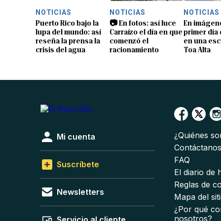
NOTICIAS
NOTICIAS
NOTICIAS
Puerto Rico bajo la
📷 En fotos: así luce
En imágene
lupa del mundo: así
Carraízo el día en que
primer día
reseña la prensa la
comenzó el
en una esc
crisis del agua
racionamiento
Toa Alta
¿Quiénes s
Mi cuenta
Contáctano
FAQ
Suscríbete
El diario de
Reglas de c
Newsletters
Mapa del sit
¿Por qué co
nosotros?
Servicio al cliente