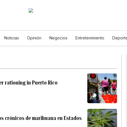
Noticias
Opinión
Negocios
Entretenimiento
Deport
stados Unidos
Ciencia y Ambiente
Gastronomía
De Viaje
otos
English
Podcasts
Horóscopos
Newsletters
Fe
r rationing in Puerto Rico
os crónicos de marihuana en Estados