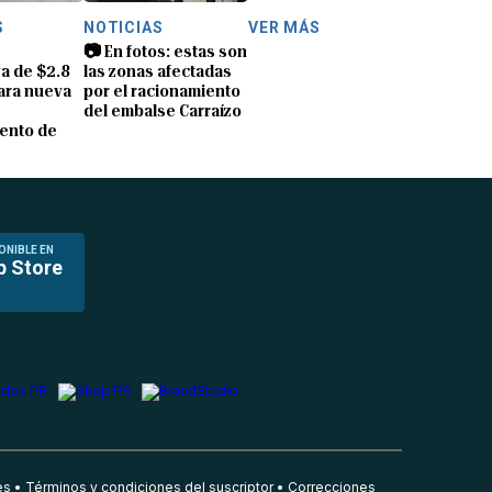
S
NOTICIAS
VER MÁS
📷 En fotos: estas son
a de $2.8
las zonas afectadas
ara nueva
por el racionamiento
del embalse Carraízo
ento de
ONIBLE EN
p Store
es
Términos y condiciones del suscriptor
Correcciones