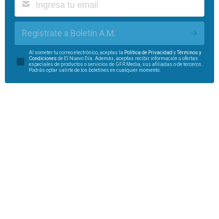
Regístrate a Boletín A.M.
Al someter tu correo electrónico, aceptas la
Política de Privacidad
y
Términos y
Condiciones
de El Nuevo Día. Además, aceptas recibir información u ofertas
especiales de productos o servicios de GFR Media, sus afiliadas o de terceros.
Podrás optar salirte de los boletines en cualquier momento.