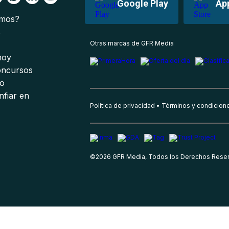
Google Play
Ap
omos?
s
Otras marcas de GFR Media
 hoy
oncursos
io
nfiar en
Política de privacidad
Términos y condicion
©
2026
GFR Media, Todos los Derechos Rese