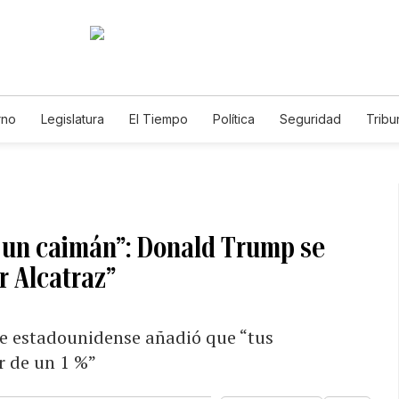
rno
Legislatura
El Tiempo
Política
Seguridad
Tribu
Educador
Caso Gabriela Nicole
e un caimán”: Donald Trump se
r Alcatraz”
te estadounidense añadió que “tus
r de un 1 %”