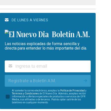
DE LUNES A VIERNES
Boletín A.M.
Las noticias explicadas de forma sencilla y
directa para entender lo más importante del día.
Regístrate a Boletín A.M.
Al someter tu correo electrónico, aceptas la
Política de Privacidad
y
Términos y Condiciones
de El Nuevo Día. Además, aceptas recibir
información u ofertas especiales de productos o servicios de GFR
Media, sus afiliadas o de terceros. Podrás optar salirte de los
boletines en cualquier momento.