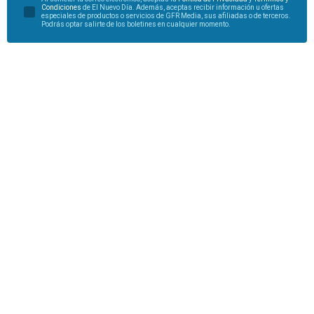
Condiciones
de El Nuevo Día. Además, aceptas recibir información u ofertas
especiales de productos o servicios de GFR Media, sus afiliadas o de terceros.
Podrás optar salirte de los boletines en cualquier momento.