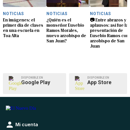
NOTICIAS
NOTICIAS
NOTICIAS
En imágenes: el
¿Quién es el
📷 Entre abrazos y
primer día de clases
monseñor Eusebio
aplausos: así fue la
en una escuela en
Ramos Morales,
presentación de
Toa Alta
nuevo arzobispo de
Eusebio Ramos com
San Juan?
arzobispo de San
Juan
DISPONIBLE EN
DISPONIBLE EN
Google Play
App Store
Mi cuenta