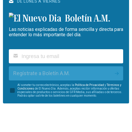
DE LUNES A VIERNES
Boletín A.M.
Las noticias explicadas de forma sencilla y directa para
entender lo más importante del día.
Regístrate a Boletín A.M.
Al someter tu correo electrónico, aceptas la
Política de Privacidad
y
Términos y
Condiciones
de El Nuevo Día. Además, aceptas recibir información u ofertas
especiales de productos o servicios de GFR Media, sus afiliadas o de terceros.
Podrás optar salirte de los boletines en cualquier momento.