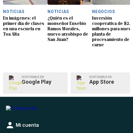
NOTICIAS
NOTICIAS
NEGOCIOS
En imágenes: el
¿Quién es el
Inversión
primer día de clases
monseñor Eusebio
cooperativa de $2.8
en una escuela en
Ramos Morales,
millones para nuev
Toa Alta
nuevo arzobispo de
planta de
San Juan?
procesamiento de
carne
DISPONIBLE EN
DISPONIBLE EN
Google Play
App Store
Mi cuenta