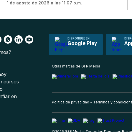
1 de agosto de 2026 a las 11:07 p.m.
DISPONIBLE EN
DISP
Google Play
Ap
omos?
s
Otras marcas de GFR Media
 hoy
oncursos
io
nfiar en
Política de privacidad
Términos y condicion
©
2026
GFR Media, Todos los Derechos Rese