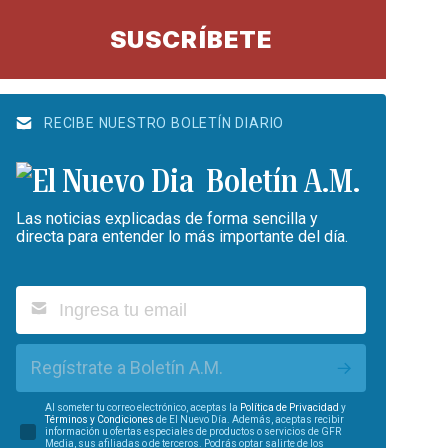
SUSCRÍBETE
RECIBE NUESTRO BOLETÍN DIARIO
Boletín A.M.
Las noticias explicadas de forma sencilla y
directa para entender lo más importante del día.
Regístrate a Boletín A.M.
Al someter tu correo electrónico, aceptas la
Política de Privacidad
y
Términos y Condiciones
de El Nuevo Día. Además, aceptas recibir
información u ofertas especiales de productos o servicios de GFR
Media, sus afiliadas o de terceros. Podrás optar salirte de los