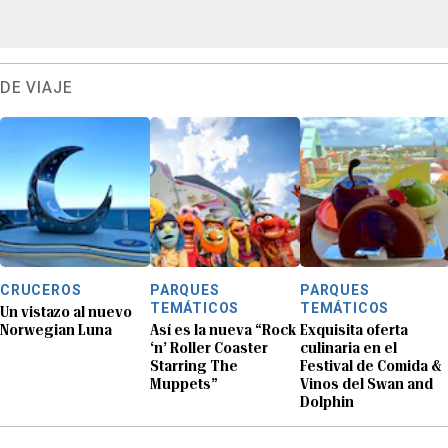
DE VIAJE
CRUCEROS
PARQUES
PARQUES
TEMÁTICOS
TEMÁTICOS
Un vistazo al nuevo
Norwegian Luna
Así es la nueva “Rock
Exquisita oferta
‘n’ Roller Coaster
culinaria en el
Starring The
Festival de Comida &
Muppets”
Vinos del Swan and
Dolphin