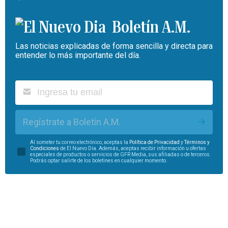
Boletín A.M.
Las noticias explicadas de forma sencilla y directa para
entender lo más importante del día.
Regístrate a Boletín A.M.
Al someter tu correo electrónico, aceptas la
Política de Privacidad
y
Términos y
Condiciones
de El Nuevo Día. Además, aceptas recibir información u ofertas
especiales de productos o servicios de GFR Media, sus afiliadas o de terceros.
Podrás optar salirte de los boletines en cualquier momento.