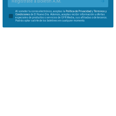
Regístrate a Boletín A.M.
Al someter tu correo electrónico, aceptas la
Política de Privacidad
y
Términos y
Condiciones
de El Nuevo Día. Además, aceptas recibir información u ofertas
especiales de productos o servicios de GFR Media, sus afiliadas o de terceros.
Podrás optar salirte de los boletines en cualquier momento.