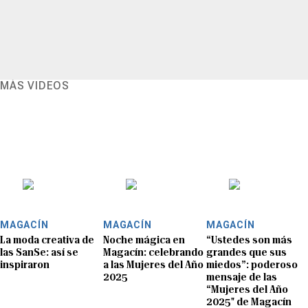
MÁS VIDEOS
MAGACÍN
MAGACÍN
MAGACÍN
La moda creativa de
Noche mágica en
“Ustedes son más
las SanSe: así se
Magacín: celebrando
grandes que sus
inspiraron
a las Mujeres del Año
miedos”: poderoso
2025
mensaje de las
“Mujeres del Año
2025" de Magacín