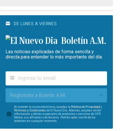
DE LUNES A VIERNES
Boletín A.M.
Las noticias explicadas de forma sencilla y
directa para entender lo más importante del día.
Regístrate a Boletín A.M.
Al someter tu correo electrónico, aceptas la
Política de Privacidad
y
Términos y Condiciones
de El Nuevo Día. Además, aceptas recibir
información u ofertas especiales de productos o servicios de GFR
Media, sus afiliadas o de terceros. Podrás optar salirte de los
boletines en cualquier momento.