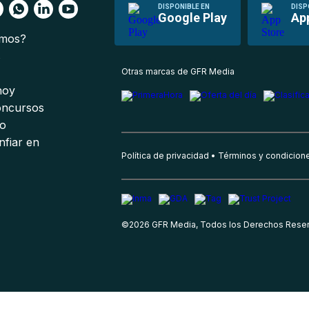
DISPONIBLE EN
DISP
Google Play
Ap
omos?
s
Otras marcas de GFR Media
 hoy
oncursos
io
nfiar en
Política de privacidad
Términos y condicion
©
2026
GFR Media, Todos los Derechos Rese