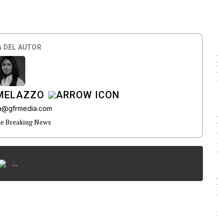
 DEL AUTOR
 MELAZZO
ia@gfrmedia.com
de Breaking News
...