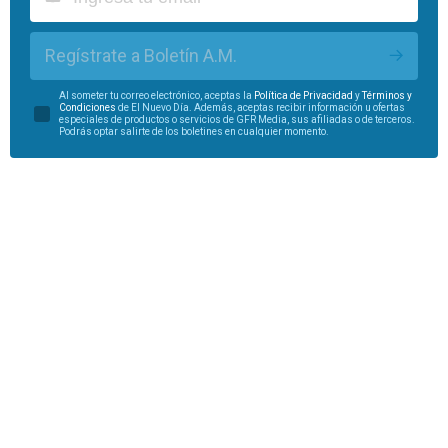
Regístrate a Boletín A.M.
Al someter tu correo electrónico, aceptas la
Política de Privacidad
y
Términos y
Condiciones
de El Nuevo Día. Además, aceptas recibir información u ofertas
especiales de productos o servicios de GFR Media, sus afiliadas o de terceros.
Podrás optar salirte de los boletines en cualquier momento.