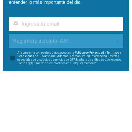
entender lo más importante del día.
Regístrate a Boletín A.M.
Al someter tu correo electrónico, aceptas la
Política de Privacidad
y
Términos y
Condiciones
de El Nuevo Día. Además, aceptas recibir información u ofertas
especiales de productos o servicios de GFR Media, sus afiliadas o de terceros.
Podrás optar salirte de los boletines en cualquier momento.